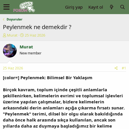
Giriş yap
Kayıt ol
Duyurular
Peylenmek ne demekdir ?
K
B
Murat
25 Haz 2026
o
a
n
ş
Murat
u
l
New member
y
a
u
n
b
g
25 Haz 2026
#1
a
ı
ş
ç
[color=] Peylenmek: Bilimsel Bir Yaklaşım
l
t
a
a
Birçok kavram, toplum içinde çeşitli anlamlarla
t
r
şekillenirken, kelimelerin evrimi ve toplumsal işlevleri
a
i
üzerine yapılan çalışmalar, bizlere kelimelerin
n
h
arkasındaki derin anlamları açığa çıkarma fırsatı sunar.
i
"Peylenmek" terimi, dilsel bir olgu olarak bakıldığında
daha önce halk arasında sıkça kullanılan, ancak son
yıllarda daha az duymaya başladığımız bir kelime