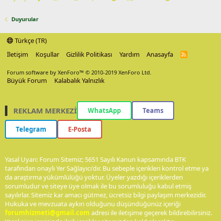
Duyurular
Türkçe (TR)
İletişim
Koşullar
Gizlilik Politikası
Yardım
Anasayfa
R
S
S
Forum software by XenForo™
© 2010-2019 XenForo Ltd.
Büyük Forum
Kalabalık Yalnızlık
REKLAM MERKEZİ
WhatsApp
Teams
Telegram
E-Posta
Yasal Uyarı: Forum Sitemiz; 5651 Sayılı Kanun kapsamında BTK
tarafından onaylı Yer Sağlayıcı'dır. Bu sebeple içerikleri kontrol etme ya
da araştırma yükümlülüğü yoktur. Üyeler yazdığı içeriklerden
sorumludur ve siteye üye olmak ile bu sorumluluğu kabul etmiş
sayılırlar. Sitemiz kar amacı gütmez, ücretsiz bilgi paylaşım merkezidir.
Hukuka ve mevzuata aykırı olduğunu düşündüğünüz içeriği
forumhizmeti@gmail.com
adresi ile iletişime geçerek bildirebilirsiniz.